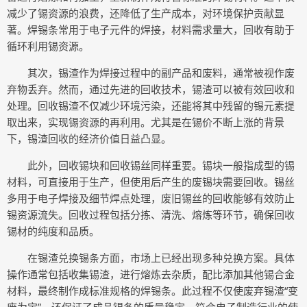
减少了锡资源的浪费，还降低了生产成本，对环境保护贡献显
著。焊锡条常用于电子元件的焊接，材料需求量大，回收有助于
循环利用锡资源。
其次，锡渣作为焊接过程中的副产品和废料，通常被视作废
弃物丢弃。然而，通过先进的回收技术，锡渣可以被有效回收和
处理。回收锡渣不仅减少环境污染，还能将其中残留的锡元素提
取出来，实现锡资源的再利用。尤其是在锡价不断上涨的背景
下，锡渣回收的经济价值日益凸显。
此外，回收锡块和回收锡丝同样重要。锡块一般指成型的锡
材料，可直接用于生产，但使用后产生的废锡块需要回收。锡丝
多用于电子焊接及细节焊点处理，废旧锡丝的回收能够有效防止
锡资源流失。回收过程包括分拣、清洗、熔炼等环节，确保回收
锡材的纯度和品质。
在锡渣兑换锡条方面，市场上已经出现多种兑换方案。具体
操作通常包括收集锡渣，进行熔炼去杂质，配比添加其他锡合金
材料，最终制作成标准规格的焊锡条。此过程不仅使废弃锡渣“变