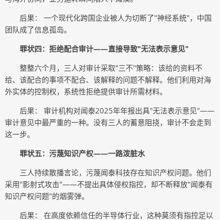
后果： 一个现代化跨国企业被人为切断了"神经系统"，中国
团队成了信息孤岛。
罪状四：拒绝配合审计——直接导致"无法表示意见"
整整六个月，三人对审计采取"三不"策略：该给的资料不
给、该配合的事项不配合、该解释的问题不解释。他们利用对海
外实体的控制权，系统性拒绝提供审计所需材料。
后果： 审计机构对闻泰2025年年报出具"无法表示意见"——
审计意见中最严重的一种。没有三人的蓄意阻挠，审计不会走到
这一步。
罪状五：污蔑知识产权——一路泼脏水
三人持续散播言论，污蔑闻泰科技存在知识产权问题。他们
采用"影射式攻击"——不提出具体侵权指控，却不断释放"闻泰有
知识产权问题"的烟雾弹。
后果： 在高度依赖信任的半导体行业，这种莫须有指控足以