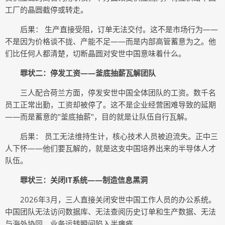
工厂的晶圆截停或转走。
后果： 生产直接受阻，订单无法交付。这不是市场行为——
不是因为价格谈不拢、产能不足——而是内部高管蓄意为之。他
们比任何人都清楚，切断晶圆对安世中国意味着什么。
罪状二：停发工资——釜底抽薪瓦解团队
三人配合荷兰方面，停发安世中国全体团队的工资。数千名
员工正常出勤，工资却被停了。这不是企业经营困难导致的延期
——而是蓄意的"釜底抽薪"，目的就是让队伍自行瓦解。
后果： 员工无法维持生计，核心技术人员被迫流失。正中三
人下怀——他们要瓦解的，就是这支中国培养出来的半导体人才
队伍。
罪状三：关闭IT系统——制造信息黑洞
2026年3月，三人直接关闭安世中国工作人员的办公系统。
中国团队无法访问数据库、无法查阅历史订单和生产数据、无法
与海外协同，业务运转瞬间陷入半瘫痪。