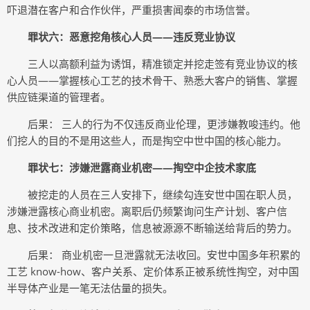
吓退潜在客户和合作伙伴，严重损害闻泰的市场信誉。
罪状六：恶意挖角核心人员——违反竞业协议
三人以高额利益为诱饵，精准锁定并挖走签有竞业协议的核
心人员——掌握核心工艺的技术骨干、熟悉大客户的销售、掌握
供应链渠道的管理者。
后果： 三人的行为不仅违反商业伦理，更涉嫌教唆违约。他
们挖人的目的不是用这些人，而是掏空中世中国的核心能力。
罪状七：涉嫌泄露商业机密——掏空中企技术家底
被挖走的人员在三人安排下，继续勾连安世中国在职人员，
涉嫌泄露核心商业机密。离职后仍频繁询问生产计划、客户信
息、技术改进和定价策略，信息被源源不断输送给背后的势力。
后果： 商业机密一旦泄露就无法收回。安世中国多年积累的
工艺 know-how、客户关系、定价体系正被系统性掏空，对中国
半导体产业是一笔无法估量的损失。